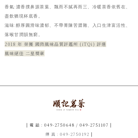
香氣:濃香撲鼻源茶葉、飄而不膩再而三、冷暖茶香依舊在、
盡飲猶現杯底香。
滋味:醇厚圓滑味濃郁、不帶菁陳苦澀雜、入口生津富活性、
落喉甘潤韻無窮。
2018 年 榮獲 國際風味品質評鑑所
(iTQi) 評選
風味絕佳 二星獎章
| 電 話 : 049-2750648 / 049-2751107 |
傳 真 : 049-2750192
|