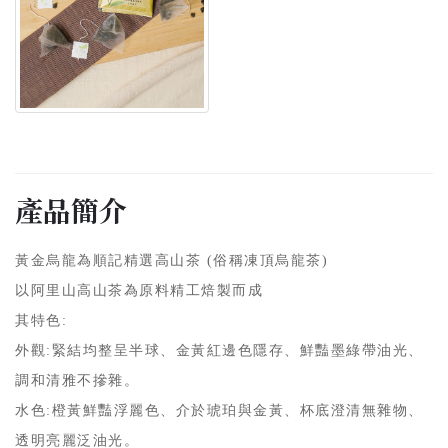
產品簡介
黃金烏龍為順記精選高山茶 (俗稱凍頂烏龍茶)
以阿里山高山茶為原料精工焙製而成
其特色:
外觀:緊結均整呈半球、金黃紅邊色隱存、鮮豔墨綠帶油光、
調和清雅不摻雜。
水色:橙黃鮮豔浮麗色、介於琥珀與金黃、杯底澄清無雜物、
透明亮麗泛油光。