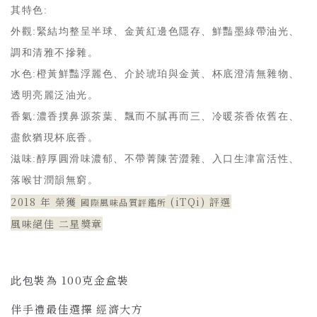
其特色:
外觀:緊結均整呈半球、金黃紅邊色隱存、鮮豔墨綠帶油光、
調和清雅不摻雜。
水色:橙黃鮮豔浮麗色、介於琥珀與金黃、杯底澄清無雜物、
透明亮麗泛油光。
香氣:濃香撲鼻源茶葉、飄而不膩再而三、冷暖茶香依舊在、
盡飲猶現杯底香。
滋味:醇厚圓滑味濃郁、不帶菁陳苦澀雜、入口生津富活性、
落喉甘潤韻無窮。
2018 年 榮獲
(iTQi) 評選
國際風味品質評鑑所
風味絕佳 二星獎章
裝為 100克金盒裝
此包
伴手禮最佳選擇 經濟大方